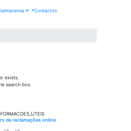
ia
Imprensa
Contactos
r exists.
the search box.
NFORMACOES_UTEIS
vro de reclamações online