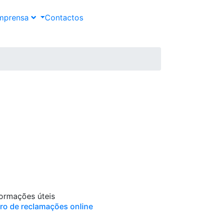
mprensa
Contactos
formações úteis
vro de reclamações online