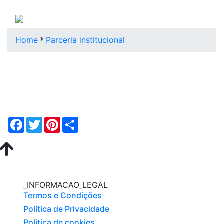
Home
Parceria institucional
F
T
P
S
a
w
i
h
c
i
n
a
e
t
t
r
b
t
e
e
o
e
r
o
r
e
k
s
_INFORMACAO_LEGAL
t
Termos e Condições
Política de Privacidade
Política de cookies